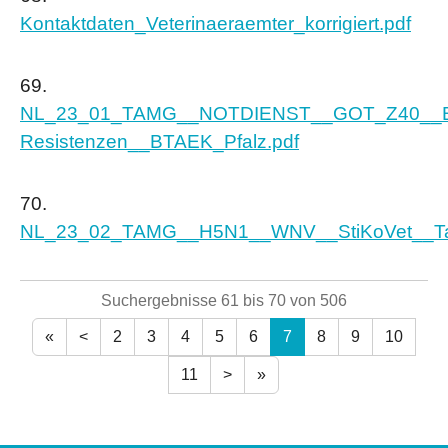
Kontaktdaten_Veterinaeraemter_korrigiert.pdf
69.
NL_23_01_TAMG__NOTDIENST__GOT_Z40__B
Resistenzen__BTAEK_Pfalz.pdf
70.
NL_23_02_TAMG__H5N1__WNV__StiKoVet__Tau
Suchergebnisse 61 bis 70 von 506
«
<
2
3
4
5
6
7
8
9
10
11
>
»