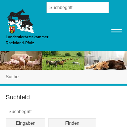
Zum Hauptinhalt springen
Landestierärztekammer
Rheinland-Pfalz
Sie sind hier:
Suche
Suchfeld
Eingaben