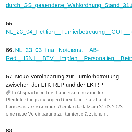
durch_GS_geaenderte_Wahlordnung_Stand_31.0
65.
NL_23_04_Petition__Turnierbetreuung__GOT__kl
66.
NL_23_03_final_Notdienst__AB-
Red._H5N1__BTV__Impfen__Personalien__Beitra
67.
Neue Vereinbarung zur Turnierbetreuung
zwischen der LTK-RLP und der LK RP
In Absprache mit der Landeskommission für
Pferdeleistungsprüfungen Rheinland-Pfalz hat die
Landestierärztekammer Rheinland-Pfalz am 31.03.2023
eine neue Vereinbarung zur turniertierärztlichen…
68.