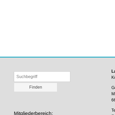
L
K
G
M
6
Te
Mitgliederbereich: