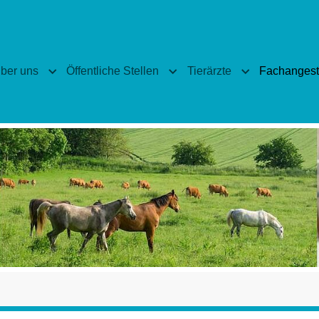
ber uns
Öffentliche Stellen
Tierärzte
Fachangeste
enu for "Veranstaltungen"
Submenu for "Über uns"
Submenu for "Öffentliche Stel
Submenu for "T