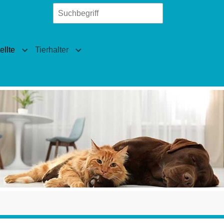
llte
Tierhalter
len"
ierärzte"
Submenu for "Fachangestellte"
Submenu for "Tierhalter"