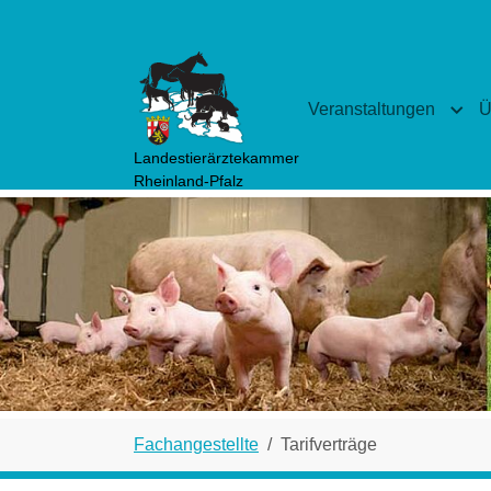
Zum Hauptinhalt springen
Veranstaltungen
Ü
Subm
Landestierärztekammer
Rheinland-Pfalz
Sie sind hier:
Fachangestellte
Tarifverträge