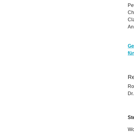
Pe
Ch
Cl
An
Ge
fü
Re
Ro
Dr
St
Wo