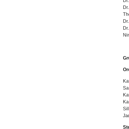
Dr
Dr
Th
Dr
Dr
Ni
Gr
Or
Ka
Sa
Ka
Ka
Si
Ja
St