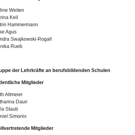
line Weiten
rina Keil
trin Hammermann
lke Agus
ndra Swajkowski-Rogall
nika Rueb
uppe der Lehrkräfte an berufsbildenden Schulen
dentliche Mitglieder
th Altmeier
tharina Daun
ila Staub
niel Simonis
ellvertretende Mitglieder