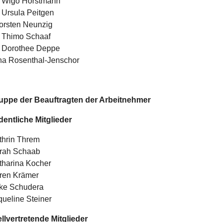
. Wigo Horstmann
. Ursula Peitgen
orsten Neunzig
. Thimo Schaaf
. Dorothee Deppe
na Rosenthal-Jenschor
uppe der Beauftragten der Arbeitnehmer
dentliche Mitglieder
thrin Threm
rah Schaab
tharina Kocher
ren Krämer
lke Schudera
queline Steiner
ellvertretende Mitglieder