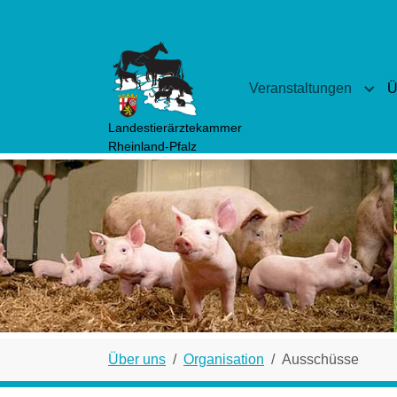
Zum Hauptinhalt springen
Veranstaltungen
Ü
Subm
Landestierärztekammer
Rheinland-Pfalz
Sie sind hier:
Über uns
Organisation
Ausschüsse