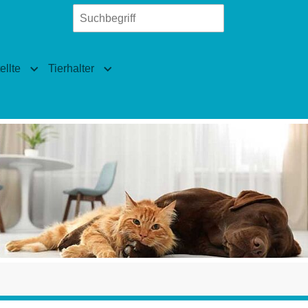
llte
Tierhalter
len"
ierärzte"
Submenu for "Fachangestellte"
Submenu for "Tierhalter"