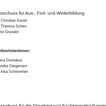
sschuss für Aus-, Fort- und Weiterbildung
. Christian David
. Theresa Scheu
ne Grunder
ellvertreter/innen:
ana Domokos
nrike Gregersen
. Inka Schlemmer
sschuss für die Abnahme von Fachtierarztprüfunge