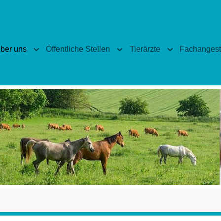
ber uns
Öffentliche Stellen
Tierärzte
Fachangeste
enu for "Veranstaltungen"
Submenu for "Über uns"
Submenu for "Öffentliche Stel
Submenu for "T