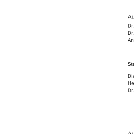
Au
Dr
Dr
An
St
Di
He
Dr
Au