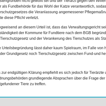
stengründen nicht gewollt sei und der Tierarzt gegen den Will
r als Fundbehörde für das Wohl der Katze verantwortlich, soda
erschutzgesetzes die Veranlassung angemessener Pflegemaßna
te diese Pflicht verletzt.
gweisend an diesem Urteil ist, dass das Verwaltungsgericht sei
ständigkeit der Kommune für Fundtiere nach dem BGB begründe
 Tierschutzgesetz und der Verankerung des Tierschutzes als Sta
e Urteilsbegründung lässt daher kaum Spielraum, im Falle von h
der Grundgesetz noch Tierschutzgesetz zwischen Fund-und her
s zur endgültigen Klärung empfiehlt es sich jedoch für Tierärzt
dnungsbehörden grundlegende Absprachen über die Frage der K
gefundener Tiere zu treffen.