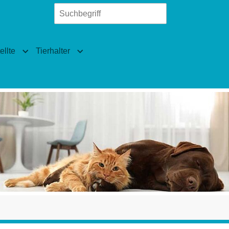
llte
Tierhalter
len"
ierärzte"
Submenu for "Fachangestellte"
Submenu for "Tierhalter"