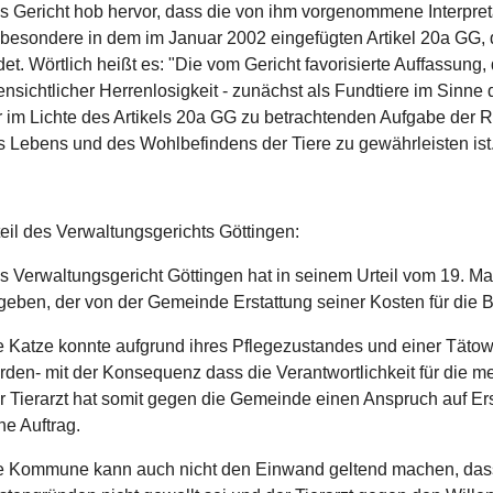
s Gericht hob hervor, dass die von ihm vorgenommene Interpreta
sbesondere in dem im Januar 2002 eingefügten Artikel 20a GG, d
det. Wörtlich heißt es: "Die vom Gericht favorisierte Auffassung
ensichtlicher Herrenlosigkeit - zunächst als Fundtiere im Sinne d
r im Lichte des Artikels 20a GG zu betrachtenden Aufgabe der
s Lebens und des Wohlbefindens der Tiere zu gewährleisten ist
teil des Verwaltungsgerichts Göttingen:
s Verwaltungsgericht Göttingen hat in seinem Urteil vom 19. Ma
geben, der von der Gemeinde Erstattung seiner Kosten für die B
e Katze konnte aufgrund ihres Pflegezustandes und einer Tätowi
rden- mit der Konsequenz dass die Verantwortlichkeit für die m
r Tierarzt hat somit gegen die Gemeinde einen Anspruch auf Er
ne Auftrag.
e Kommune kann auch nicht den Einwand geltend machen, dass