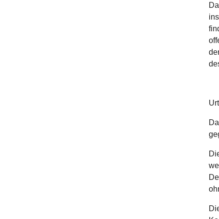
Da
in
fin
off
de
de
Ur
Da
ge
Di
we
De
oh
Di