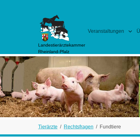
Zum Hauptinhalt springen
Veranstaltungen
Ü
Subm
Landestierärztekammer
Rheinland-Pfalz
Sie sind hier:
Tierärzte
Rechtsfragen
Fundtiere