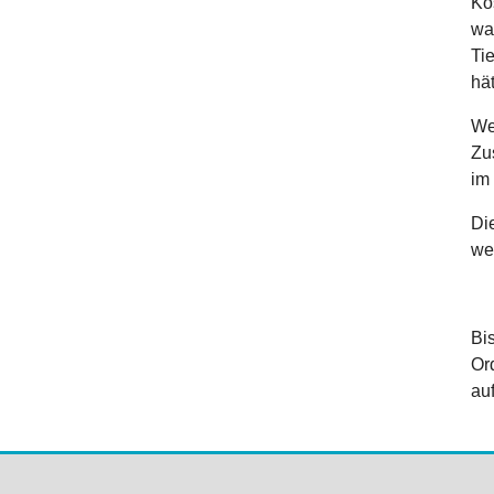
Ko
wa
Ti
hät
We
Zu
im
Di
we
Bi
Or
auf