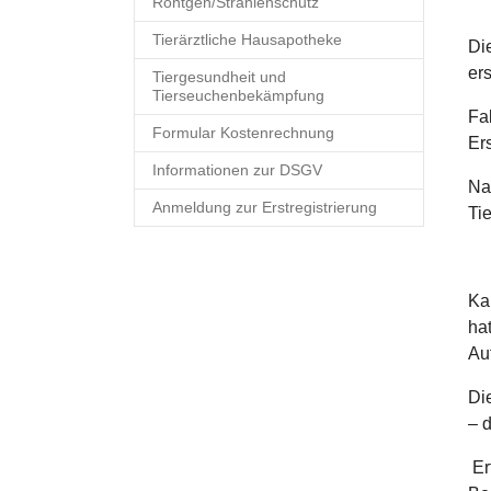
Röntgen/Strahlenschutz
Tierärztliche Hausapotheke
Di
ers
Tiergesundheit und
Tierseuchenbekämpfung
Fa
Formular Kostenrechnung
Er
Informationen zur DSGV
Na
Anmeldung zur Erstregistrierung
Tie
Ka
ha
Au
Di
– 
Er