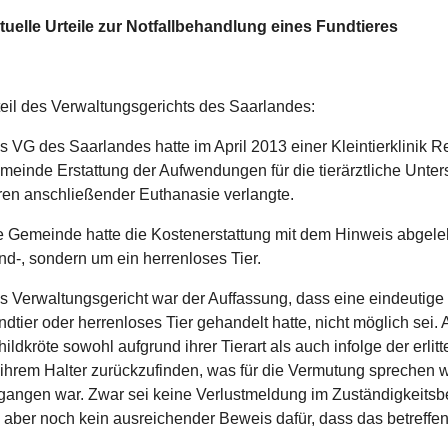
tuelle Urteile zur Notfallbehandlung eines Fundtieres
teil des Verwaltungsgerichts des Saarlandes:
s VG des Saarlandes hatte im April 2013 einer Kleintierklinik 
meinde Erstattung der Aufwendungen für die tierärztliche Unter
ren anschließender Euthanasie verlangte.
e Gemeinde hatte die Kostenerstattung mit dem Hinweis abgeleh
nd-, sondern um ein herrenloses Tier.
s Verwaltungsgericht war der Auffassung, dass eine eindeutige 
ndtier oder herrenloses Tier gehandelt hatte, nicht möglich sei.
ildkröte sowohl aufgrund ihrer Tierart als auch infolge der erli
 ihrem Halter zurückzufinden, was für die Vermutung sprechen w
gangen war. Zwar sei keine Verlustmeldung im Zuständigkeitsbe
i aber noch kein ausreichender Beweis dafür, dass das betreffen