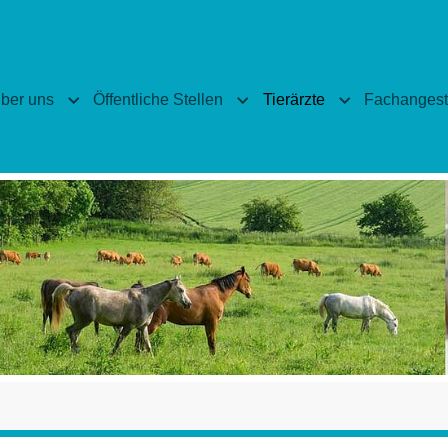
ber uns
Öffentliche Stellen
Tierärzte
Fachangeste
enu for "Veranstaltungen"
Submenu for "Über uns"
Submenu for "Öffentliche Stel
Submenu for "T