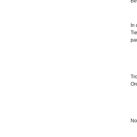
Be
In
Ti
pa
Tr
Or
No