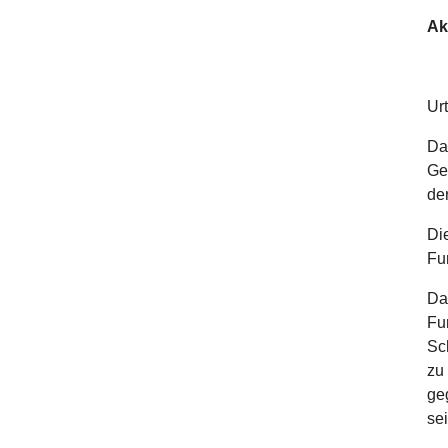
Ak
Ur
Da
Ge
de
Di
Fu
Da
Fu
Sch
zu
ge
se